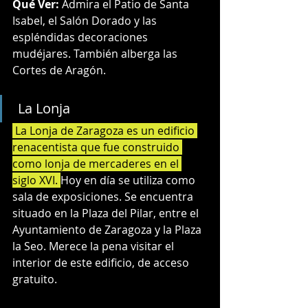
Qué Ver:
 Admira el Patio de Santa 
Isabel, el Salón Dorado y las 
espléndidas decoraciones 
mudéjares. También alberga las 
Cortes de Aragón.
 La Lonja
 La Lonja de Zaragoza es un edificio 
renacentista que fue construido 
como lonja de mercaderes en el 
siglo XVI. 
Hoy en día se utiliza como 
sala de exposiciones. Se encuentra 
situado en la Plaza del Pilar, entre el 
Ayuntamiento de Zaragoza y la Plaza 
la Seo. Merece la pena visitar el 
interior de este edificio, de acceso 
gratuito.