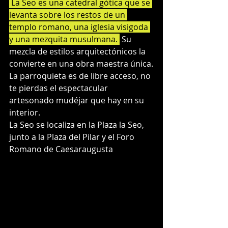
 La Seo es una catedral gótica que se 
levanta sobre los restos de un 
templo romano, una iglesia visigoda 
y una mezquita musulmana. 
 Su 
mezcla de estilos arquitectónicos la 
convierte en una obra maestra única.
La parroquieta es de libre acceso, no 
te pierdas el espectacular 
artesonado mudéjar que hay en su 
interior.
La Seo se localiza en la Plaza la Seo, 
junto a la Plaza del Pilar y el Foro 
Romano de Caesaraugusta