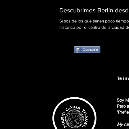
Descubrimos Berlín desd
Si sos de los que tienen poco tiempo 
histórico por el centro de la ciudad d
Compartir
Te in
Soy Ma
Pero a
"Prefi
My nam