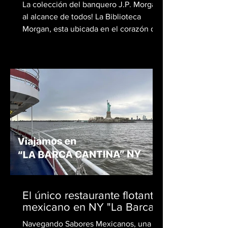
La colección del banquero J.P. Morgan
al alcance de todos! La Biblioteca
Morgan, esta ubicada en el corazón de
Manhattan en Nueva York , es un tesoro
cultural que alberga una impresionante
colección de libros raros, manuscritos,
obras de arte y objetos históricos. Su
historia se remonta al siglo XIX y está
estrechamente ligada a la figura de J.
Pierpont Morgan, uno de los más
destacados financieros y coleccionistas
de su época. La historia de la Biblioteca
comienza en 1902,
El único restaurante flotante
mexicano en NY "La Barca"
Navegando Sabores Mexicanos, una