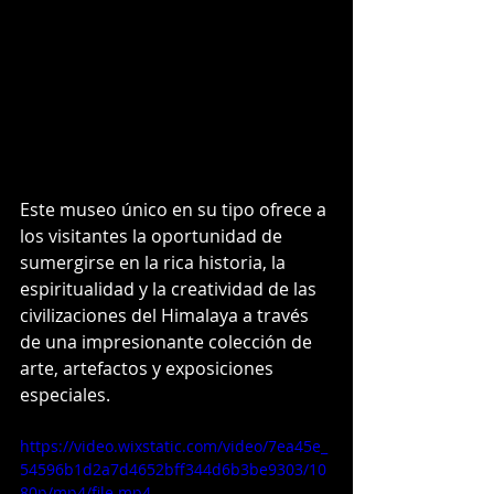
Este museo único en su tipo ofrece a 
los visitantes la oportunidad de 
sumergirse en la rica historia, la 
espiritualidad y la creatividad de las 
civilizaciones del Himalaya a través 
de una impresionante colección de 
arte, artefactos y exposiciones 
especiales.
https://video.wixstatic.com/video/7ea45e_
54596b1d2a7d4652bff344d6b3be9303/10
80p/mp4/file.mp4