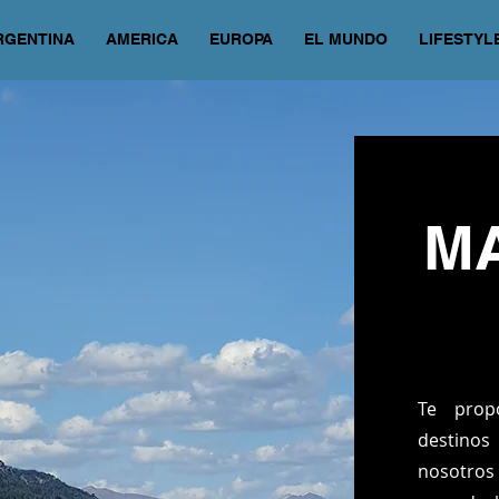
RGENTINA
AMERICA
EUROPA
EL MUNDO
LIFESTYL
MA
Te prop
destino
nosotros