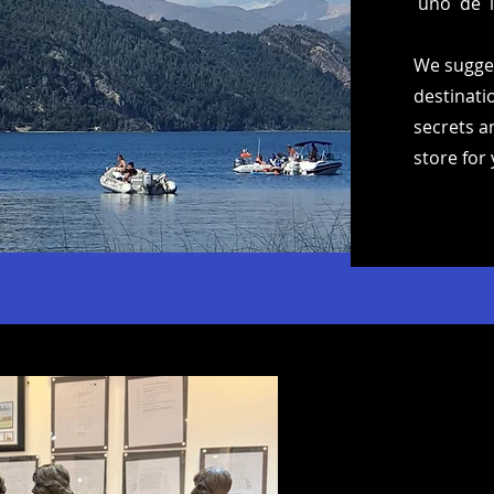
uno de lo
We sugges
destinatio
secrets a
store for 