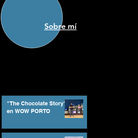
Sobre mí
"The Chocolate Story"
en WOW PORTO