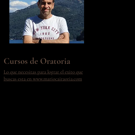
Cursos de Oratoria
Lo que necesitas para lograr el exito que
buscas esta en www.mariocairaoria.com