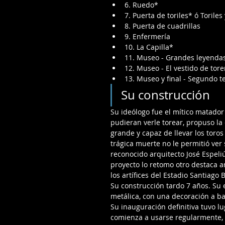
6. Ruedo*
7. Puerta de toriles* ó Torile
8. Puerta de cuadrillas
9. Enfermería
10. La Capilla*
11. Museo - Grandes leyenda
12. Museo - El vestido de tore
13. Museo y final - Segundo t
Su construcción
Su ideólogo fue el mítico matador
pudieran verle torear, propuso l
grande y capaz de llevar los toro
trágica muerte no le permitió ver
reconocido arquitecto José Espeliú
proyecto lo retomo otro destaca 
los artífices del Estadio Santiago
Su construcción tardo 7 años. Su e
metálica, con una decoración a ba
Su inauguración definitiva tuvo lu
comienza a usarse regularmente, n