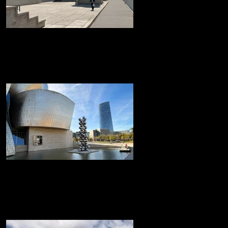
La 'Cité Radieuse' de Le
CorbusierMarsella
La 'Cité Radieuse' de Le Corbusier
Museo Guggenheim de Bilbao
Museo Guggenheim de Bilbao icónico
edificio, diseñado por el arquitecto Frank
Gehry