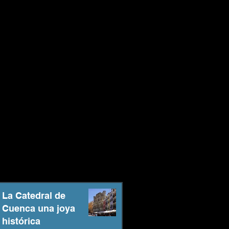
La Catedral de
Cuenca una joya
histórica