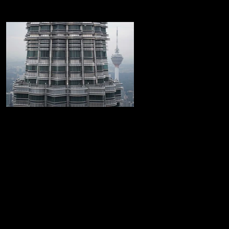
Las Torres Petronas
Increible recorrido por las Torres Petronas