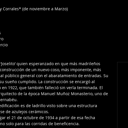
s y Corrales* (de noviembre a Marzo)
s
ro
ercio
 ‘Joselito’ quien esperanzado en que más madrileños 
a construcción de un nuevo coso, más imponente, más 
s al público general con el abaratamiento de entradas. Su 
 su sueño cumplido. La construcción se encargó al 
 en 1922, que también falleció sin verla terminada. El 
arquitecto de la época Manuel Muñoz Monasterio, uno de 
 Bernabéu. 
dificación es de ladrillo visto sobre una estructura 
se de azulejos cerámicos.
gar el 21 de octubre de 1934 a partir de esa fecha 
o solo para las corridas de beneficencia.