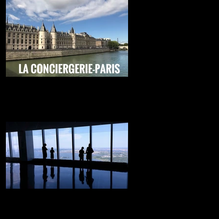
La carcel más famosa de Paris
Lo mejor de Paris....
NY desde las alturas
Desde aquí veras los rascacielos de la gran
manzana