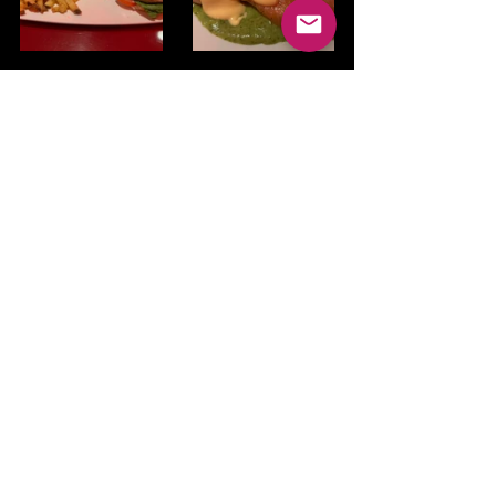
Zumo, 
• Zumo de tomate preparado. 
• Zumo de naranja natural. 
• Smoothy Río Janeiro. Açai, 
arándanos, fresa y fruta de la pasión. 
• Smoothy madrileño. Naranja, 
melocotón, papaya y fresa. • 
Smoothy tailandés. Naranja, mango, 
plátano y remolacha
Torre de bienvenida,
• Tarta de chocolate doble y yogurt 
con muesli de chocolate. 
• Mini bollería francesa. 