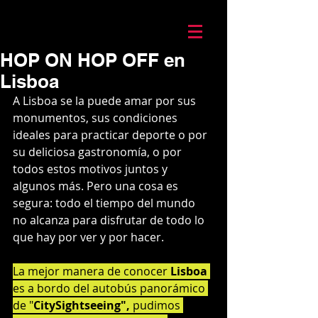
Mario Caira Travel
HOP ON HOP OFF en
Lisboa
A Lisboa se la puede amar por sus 
monumentos, sus condiciones 
ideales para practicar deporte o por 
su deliciosa gastronomía, o por 
todos estos motivos juntos y 
algunos más. Pero una cosa es 
segura: todo el tiempo del mundo 
no alcanza para disfrutar de todo lo 
que hay por ver y por hacer.
La mejor manera de conocer 
Lisboa
es a bordo del autobús panorámico 
de "
CitySightseeing",
 pudimos 