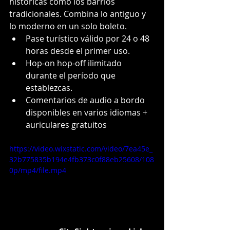
históricas como los barrios 
tradicionales. Combina lo antiguo y 
lo moderno en un solo boleto.
Pase turístico válido por 24 o 48 
horas desde el primer uso. 
Hop-on hop-off ilimitado 
durante el período que 
establezcas.
Comentarios de audio a bordo 
disponibles en varios idiomas + 
auriculares gratuitos
https://video.wixstatic.com/video/7ea45e_
32b775835b194e4fb373c0f88eb25608/108
0p/mp4/file.mp4