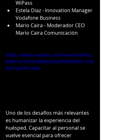
WiPass
Estela Díaz - Innovation Manager 
Vodafone Business
Mario Caira - Moderador CEO 
Mario Caira Comunicación
https://video.wixstatic.com/video/7ea45e_
688b1e756c9c486eb2eac64fb84863e1/108
0p/mp4/file.mp4
Uno de los desafíos más relevantes 
es humanizar la experiencia del 
huésped. Capacitar al personal se 
vuelve esencial para ofrecer 