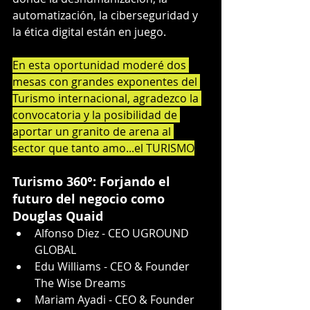
automatización, la ciberseguridad y 
la ética digital están en juego.
En esta oportunidad moderé dos 
mesas con grandes exponentes del 
Turismo internacional, agradezco la 
convocatoria y la posibilidad de 
aportar un granito de arena al 
sector que tanto amo...el TURISMO
Turismo 360°: Forjando el 
futuro del negocio como 
Douglas Quaid
Alfonso Diez - CEO UGROUND 
GLOBAL
Edu Williams - CEO & Founder 
The Wise Dreams
Mariam Ayadi - CEO & Founder 