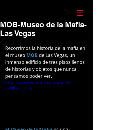
Mario Caira Travel
MOB-Museo de la Mafia-
Las Vegas
Recorrimos la historia de la mafia en 
el museo 
MOB
 de Las Vegas, un 
inmenso edificio de tres pisos llenos 
de historias y objetos que nunca 
pensamos poder ver.
https://www.youtube.com/watch?
v=PFl1Ns_SssU
El Museo de la Mafia
es una 