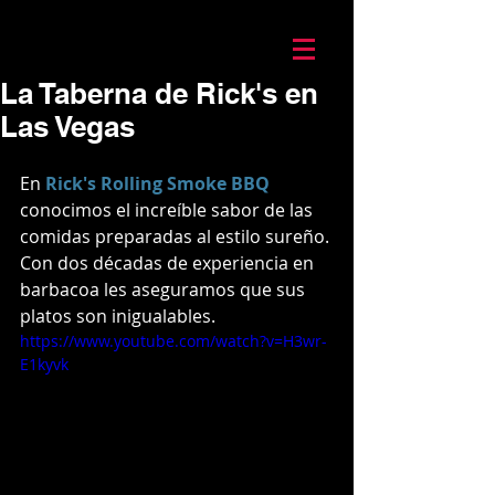
Mario Caira Travel
La Taberna de Rick's en
Las Vegas
En
Rick's Rolling Smoke BBQ
conocimos el increíble sabor de las 
comidas preparadas al estilo sureño. 
Con dos décadas de experiencia en 
barbacoa les aseguramos que sus 
platos son inigualables.
https://www.youtube.com/watch?v=H3wr-
E1kyvk