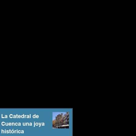
La Catedral de
Cuenca una joya
histórica