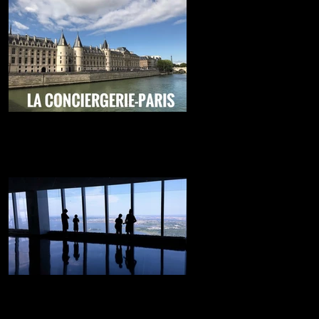
La carcel más famosa de Paris
Lo mejor de Paris....
NY desde las alturas
Desde aquí veras los rascacielos de la gran
manzana