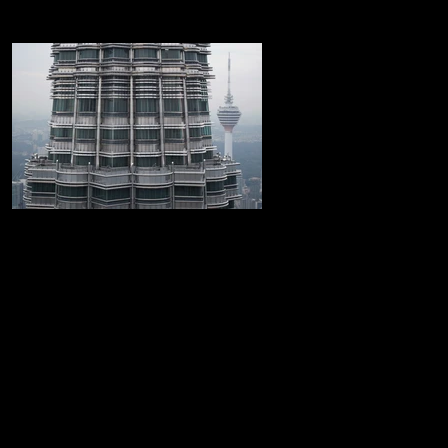
Las Torres Petronas
Increible recorrido por las Torres Petronas