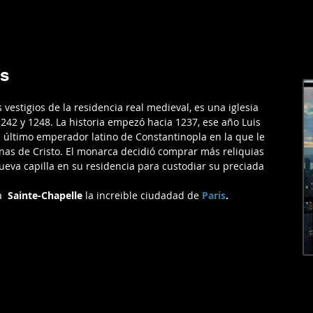
RGENTINA
AMERICA
EUROPA
EL MUNDO
LIFESTYL
is
s vestigios de la residencia real medieval, es una iglesia 
1242 y 1248. La historia empezó hacia 1237, ese año Luis 
el último emperador latino de Constantinopla en la que le 
nas de Cristo. El monarca decidió comprar más reliquias 
ueva capilla en su residencia para custodiar su preciada 
a 
 Sainte-Chapelle 
la increible ciudadad de 
Paris
.