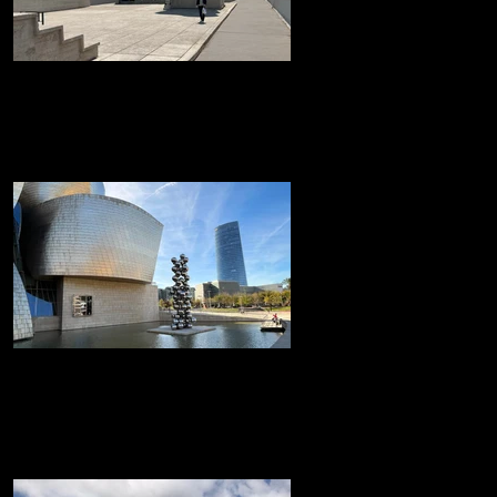
La 'Cité Radieuse' de Le
CorbusierMarsella
La 'Cité Radieuse' de Le Corbusier
Museo Guggenheim de Bilbao
Museo Guggenheim de Bilbao icónico
edificio, diseñado por el arquitecto Frank
Gehry