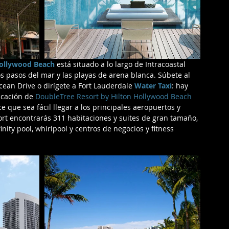
Hollywood Beach
 está situado a lo largo de Intracoastal 
s pasos del mar y las playas de arena blanca. Súbete al 
cean Drive o dirígete a Fort Lauderdale 
Water Taxi
: hay 
cación de 
DoubleTree Resort by Hilton Hollywood Beach
 que sea fácil llegar a los principales aeropuertos y 
ort encontrarás 311 habitaciones y suites de gran tamaño, 
ity pool, whirlpool y centros de negocios y fitness 