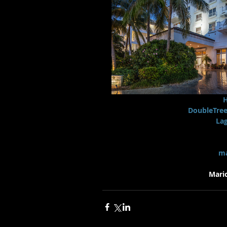
H
DoubleTree
La
ma
Mario