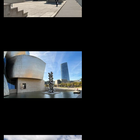
La 'Cité Radieuse' de Le
CorbusierMarsella
La 'Cité Radieuse' de Le Corbusier
Museo Guggenheim de Bilbao
Museo Guggenheim de Bilbao icónico
edificio, diseñado por el arquitecto Frank
Gehry