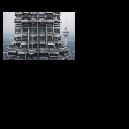
Las Torres Petronas
Increible recorrido por las Torres Petronas