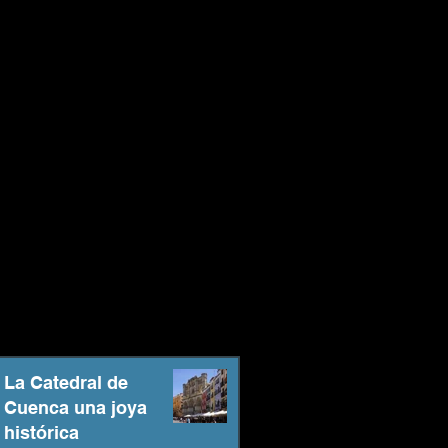
La Catedral de
Cuenca una joya
histórica