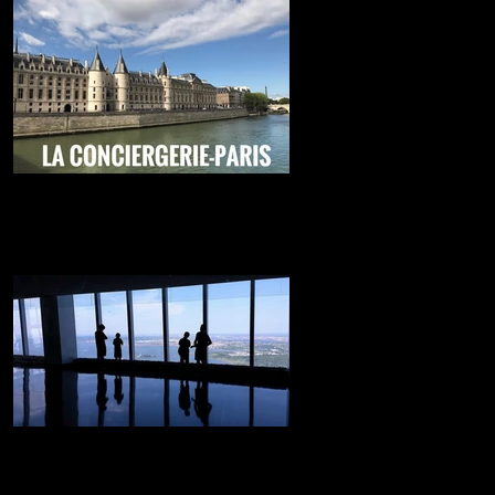
La carcel más famosa de Paris
Lo mejor de Paris....
NY desde las alturas
Desde aquí veras los rascacielos de la gran
manzana