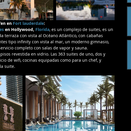
Ten en 
Fort lauderdale
:
es
 en Hollywood,
 Florida
, es un complejo de suites, es un 
da terraza con vista al Océano Atlántico, con cabañas 
tes tipo infinity con vista al mar, un moderno gimnasio, 
servicio completo con salas de vapor y sauna.
 pisos revestida en vidrio. Las 363 suites de uno, dos y 
icio de wifi, cocinas equipadas como para un chef, y 
a suite.