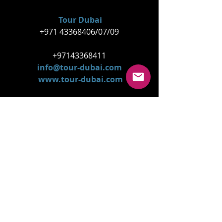
Tour Dubai
 +971 43368406/07/09 
 +97143368411 
 info@tour-dubai.com 
www.tour-dubai.com
mccproducciones
mariocairatravel@gmail.com
Mario Caira TV |Travel | Argentina
La Catedral de Cuenca una
joya histórica