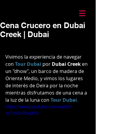
Mario Caira Travel
Cena Crucero en Dubai
Creek | Dubai
Vivimos la experiencia de navegar 
con 
Tour Dubai
 por
 Dubai Creek 
en 
un "dhow", un barco de madera de 
Oriente Medio, y vimos los lugares 
de interés de Deira por la noche 
mientras disfrutamos de una cena a 
la luz de la luna con 
Tour Dubai
.
https://www.youtube.com/watch?
v=7z6DnZNQ4T0