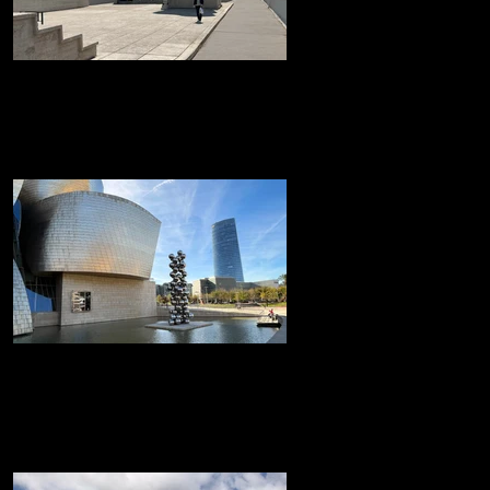
La 'Cité Radieuse' de Le
CorbusierMarsella
La 'Cité Radieuse' de Le Corbusier
Museo Guggenheim de Bilbao
Museo Guggenheim de Bilbao icónico
edificio, diseñado por el arquitecto Frank
Gehry