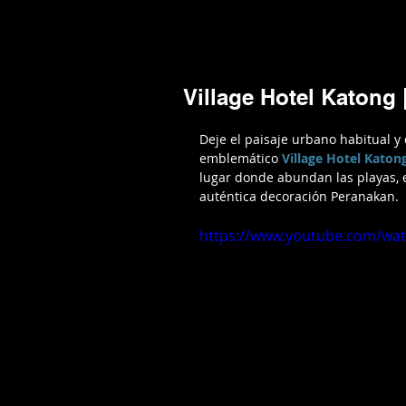
Mario Caira Travel
NOTICIAS
A
Village Hotel Katong 
Deje el paisaje urbano habitual 
emblemático 
Village Hotel Katon
lugar donde abundan las playas, e
auténtica decoración Peranakan. 
https://www.youtube.com/wa