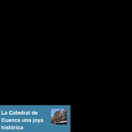
La Catedral de
Cuenca una joya
histórica