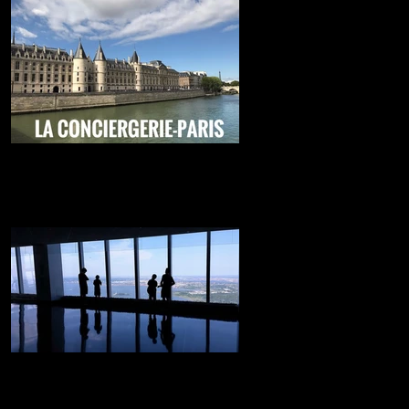
La carcel más famosa de Paris
Lo mejor de Paris....
NY desde las alturas
Desde aquí veras los rascacielos de la gran
manzana