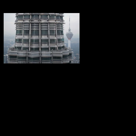
Las Torres Petronas
Increible recorrido por las Torres Petronas