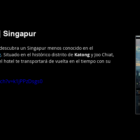
RGENTINA
AMERICA
EUROPA
EL MUNDO
LIFESTYL
| Singapur
y descubra un Singapur menos conocido en el 
g
. Situado en el histórico distrito de 
Katong 
y Joo Chiat, 
l hotel te transportará de vuelta en el tiempo con su 
tch?v=k1jPPzDsgs0