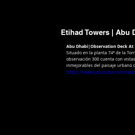
Mario Caira Travel
NOTICIAS
A
Etihad Towers | Abu 
Abu Dhabi|Observation Deck At 
Situado en la planta 74ª de la Tor
observación 300 cuenta con vistas 
inmejorables del paisaje urbano 
https://www.youtube.com/w