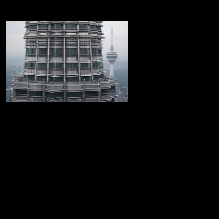
Las Torres Petronas
Increible recorrido por las Torres Petronas