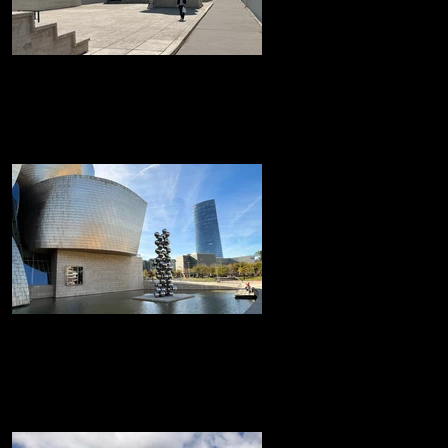
La 'Cité Radieuse' de Le
CorbusierMarsella
La 'Cité Radieuse' de Le Corbusier
Museo Guggenheim de Bilbao
Museo Guggenheim de Bilbao icónico
edificio, diseñado por el arquitecto Frank
Gehry