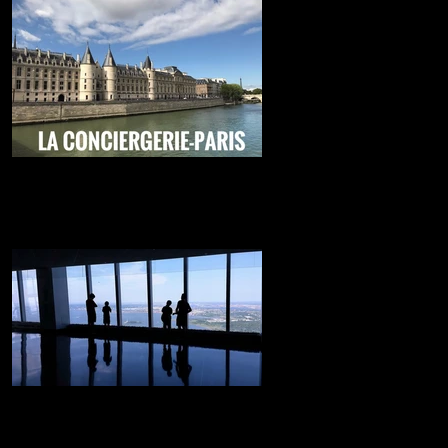
La carcel más famosa de Paris
Lo mejor de Paris....
NY desde las alturas
Desde aquí veras los rascacielos de la gran
manzana