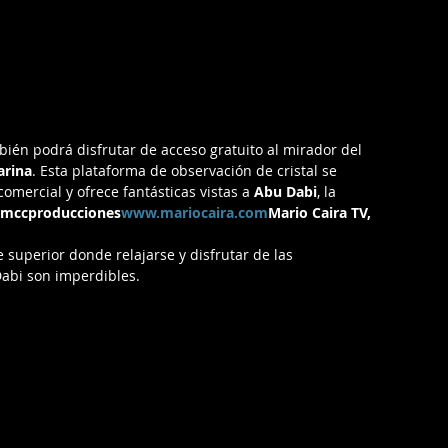
bién podrá disfrutar de acceso gratuito al mirador del 
arina
. Esta plataforma de observación de cristal se 
mercial y ofrece fantásticas vistas a 
Abu Dabi
, la 
mccproducciones
www.mariocaira.com
Mario Caira TV, 
 superior donde relajarse y disfrutar de las 
abi son imperdibles. 