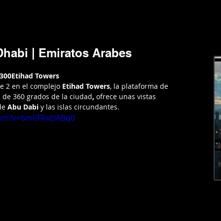
RGENTINA
AMERICA
EUROPA
EL MUNDO
LIFESTYL
Dhabi | Emiratos Arabes
300Etihad Towers
re 2 en el complejo 
Etihad Towers
, la plataforma de 
de 360 ​​grados de la ciudad
,
 ofrece unas vistas 
de 
Abu Dabi 
y las islas circundantes.
atch?v=6m0FRxOABq0