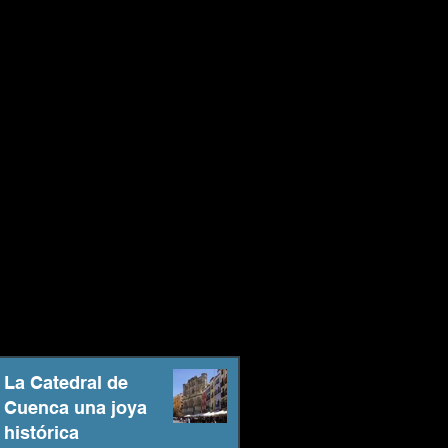
La Catedral de
Cuenca una joya
histórica