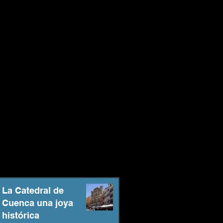
La Catedral de
Cuenca una joya
histórica