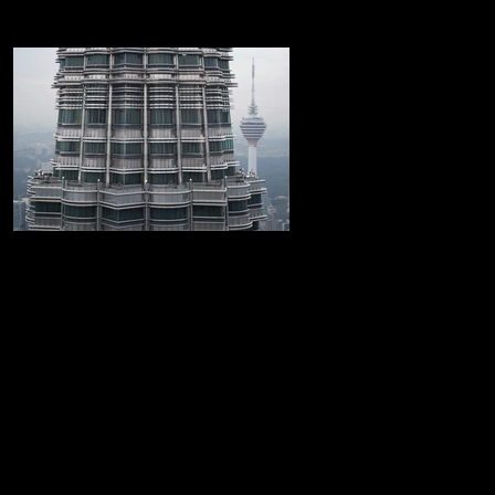
Las Torres Petronas
Increible recorrido por las Torres Petronas