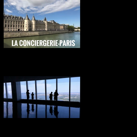
La carcel más famosa de Paris
Lo mejor de Paris....
NY desde las alturas
Desde aquí veras los rascacielos de la gran
manzana