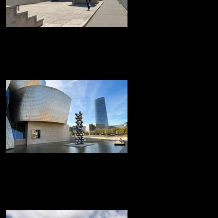
La 'Cité Radieuse' de Le
CorbusierMarsella
La 'Cité Radieuse' de Le Corbusier
Museo Guggenheim de Bilbao
Museo Guggenheim de Bilbao icónico
edificio, diseñado por el arquitecto Frank
Gehry