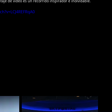
je de video es un recorrido inspirador e inolvidable.
tch?v=LCJ4REFRqA0