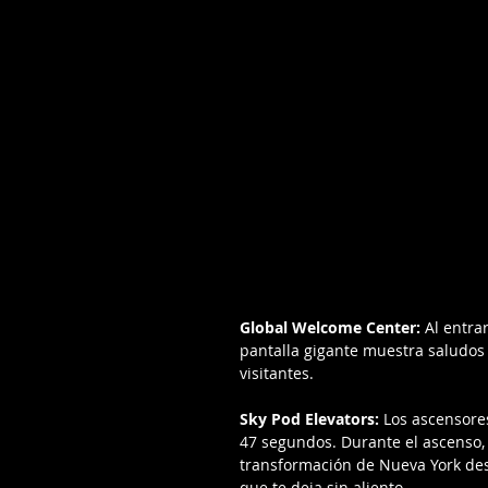
Global Welcome Center:
 Al entra
pantalla gigante muestra saludos e
visitantes.
Sky Pod Elevators: 
Los ascensores
47 segundos. Durante el ascenso,
transformación de Nueva York desd
que te deja sin aliento.