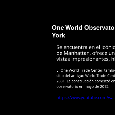
Mario Caira Travel
NOTICIAS
A
One World Observator
York
Se encuentra en el icóni
de Manhattan, ofrece un
vistas impresionantes, h
El One World Trade Center, también
sitio del antiguo World Trade Cen
2001. La construcción comenzó en 
observatorio en mayo de 2015.
https://www.youtube.com/w