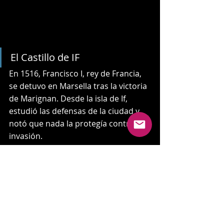
El Castillo de IF
En 1516, Francisco I, rey de Francia, 
se detuvo en Marsella tras la victoria 
de Marignan. Desde la isla de If, ​​
estudió las defensas de la ciudad y 
notó que nada la protegía contra la 
invasión.
Luego ordenó la construcción de una 
fortaleza en la isla. Recién en 1524, 
tras un ataque de Carlos V, se 
construyeron los primeros muros del 
castillo para proteger el acceso al 
puerto de Marsella. La construcción 
del castillo se completó en julio de 