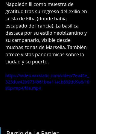
Napoleón III como muestra de 
gratitud tras su regreso del exilio en 
la isla de Elba (donde había 
escapado de Francia). La basílica 
destaca por su estilo neobizantino y 
su campanario, visible desde 
muchas zonas de Marsella. También 
ofrece vistas panorámicas sobre la 
ciudad y su puerto.
https://video.wixstatic.com/video/7ea45e_
323dce42b9734961bea11acb892dd9a6/10
80p/mp4/file.mp4
Barrio de Le Panier