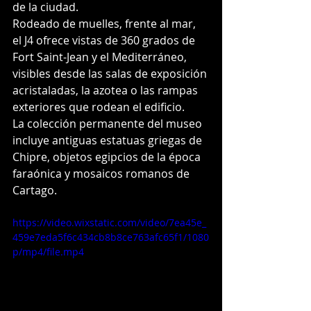
de la ciudad. 
Rodeado de muelles, frente al mar, 
el J4 ofrece vistas de 360 ​​grados de 
Fort Saint-Jean y el Mediterráneo, 
visibles desde las salas de exposición 
acristaladas, la azotea o las rampas 
exteriores que rodean el edificio. 
La colección permanente del museo 
incluye antiguas estatuas griegas de 
Chipre, objetos egipcios de la época 
faraónica y mosaicos romanos de 
Cartago. 
https://video.wixstatic.com/video/7ea45e_
459e7eda5f6c434cb8b8ce763afc65f1/1080
p/mp4/file.mp4