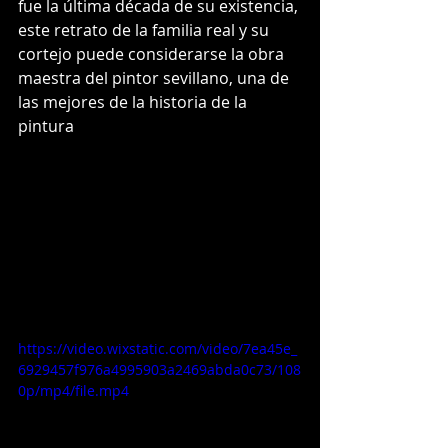
fue la última década de su existencia, 
este retrato de la familia real y su 
cortejo puede considerarse la obra 
maestra del pintor sevillano, una de 
las mejores de la historia de la 
pintura
https://video.wixstatic.com/video/7ea45e_
6929457f976a4995903a2469abda0c73/108
0p/mp4/file.mp4