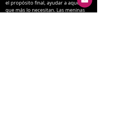
el propósito final, ayudar a aquellos 
que más lo necesitan. Las meninas 
que han formado parte del entorno 
urbano al finalizar la exhibición, son 
subastadas con fines benéficos.