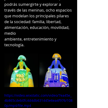
podrás sumergirte y explorar a 
través de las meninas, ocho espacios 
que modelan los principales pilares 
de la sociedad: familia, libertad, 
alimentación, educación, movilidad, 
medio
ambiente, entretenimiento y 
tecnología.
https://video.wixstatic.com/video/7ea45e_
4b865cdeb0fc4d4db631445e6ea4f976/108
0p/mp4/file.mp4