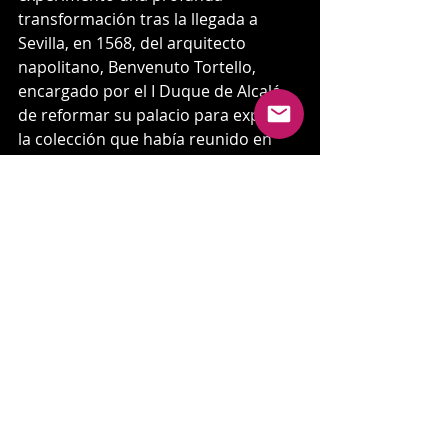
transformación tras la llegada a 
Sevilla, en 1568, del arquitecto 
napolitano, Benvenuto Tortello, 
encargado por el I Duque de Alcalá 
de reformar su palacio para exponer 
la colección que había reunido en 
Nápoles desde 1558 en que fue 
nombrado virrey por Felipe II. 
Es el 
palacio sevillano privado más 