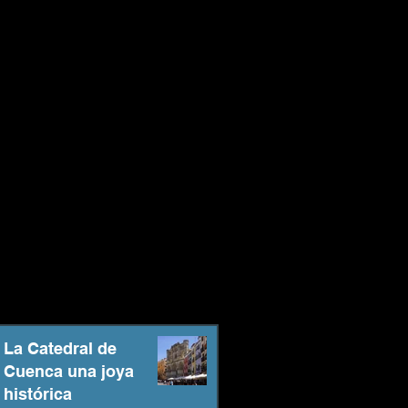
La Catedral de
Cuenca una joya
histórica