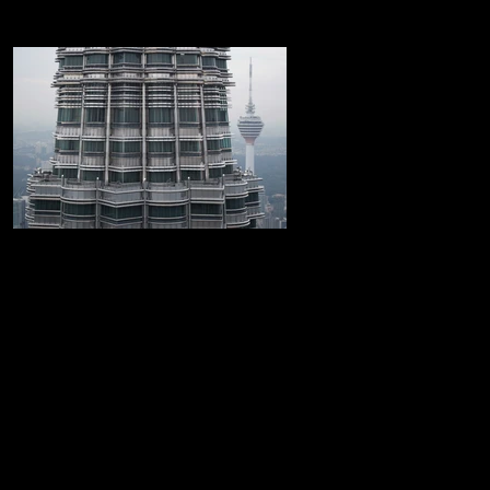
Las Torres Petronas
Increible recorrido por las Torres Petronas