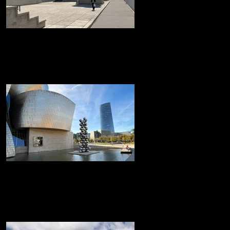
La 'Cité Radieuse' de Le
CorbusierMarsella
La 'Cité Radieuse' de Le Corbusier
Museo Guggenheim de Bilbao
Museo Guggenheim de Bilbao icónico
edificio, diseñado por el arquitecto Frank
Gehry