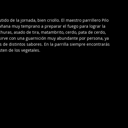
tido de la jornada, bien criollo. El maestro parrillero Pilo 
ñana muy temprano a preparar el fuego para lograr la 
churas, asado de tira, matambrito, cerdo, pata de cerdo, 
e sirve con una guarnición muy abundante por persona, ya 
 de distintos sabores. En la parrilla siempre encontrarás 
ten de los vegetales.