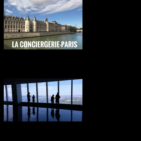
La carcel más famosa de Paris
Lo mejor de Paris....
NY desde las alturas
Desde aquí veras los rascacielos de la gran
manzana