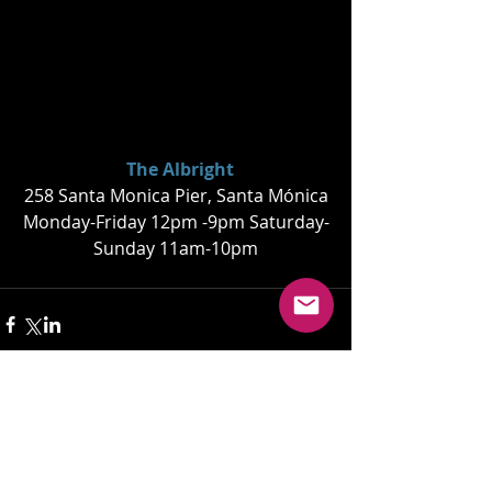
The Albright
258 Santa Monica Pier, Santa Mónica
Monday-Friday 12pm -9pm Saturday-
Sunday 11am-10pm
La Catedral de Cuenca una
joya histórica